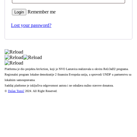
Remember me
Lost your password?
Platforma je dio projekta ArtAction, koji je NVO Lastavica realizovala u okviru ReLOaD2 programa.
Regionalni program lokalne demokratije 2 finansira Evropska unija, a sprovodi UNDP u partnerstvu sa
lokalnim samoupravama.
Sadržaj platforme je isključiva odgovornost autora i ne odražava nužno stavove donatora.
©
Dušan Tomić
2024. All Right Reserved.