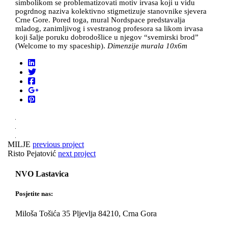
simbolikom se problematizovati motiv irvasa koji u vidu
pogrdnog naziva kolektivno stigmetizuje stanovnike sjevera
Crne Gore. Pored toga, mural Nordspace predstavalja
mladog, zanimljivog i svestranog profesora sa likom irvasa
koji šalje poruku dobrodošlice u njegov “svemirski brod”
(Welcome to my spaceship).
Dimenzije murala 10x6m
MILJE
previous project
Risto Pejatović
next project
NVO Lastavica
Posjetite nas:
Miloša Tošića 35 Pljevlja 84210, Crna Gora