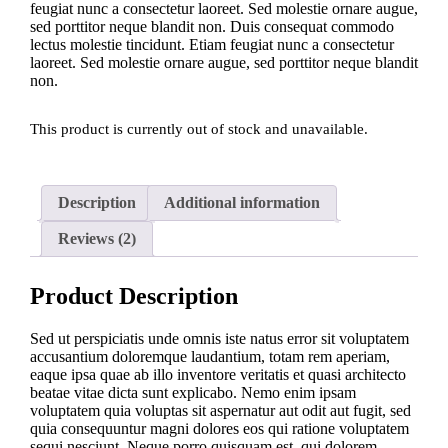
feugiat nunc a consectetur laoreet. Sed molestie ornare augue,
customer
sed porttitor neque blandit non. Duis consequat commodo
ratings
lectus molestie tincidunt. Etiam feugiat nunc a consectetur
laoreet. Sed molestie ornare augue, sed porttitor neque blandit
non.
This product is currently out of stock and unavailable.
Description
Additional information
Reviews (2)
Product Description
Sed ut perspiciatis unde omnis iste natus error sit voluptatem
accusantium doloremque laudantium, totam rem aperiam,
eaque ipsa quae ab illo inventore veritatis et quasi architecto
beatae vitae dicta sunt explicabo. Nemo enim ipsam
voluptatem quia voluptas sit aspernatur aut odit aut fugit, sed
quia consequuntur magni dolores eos qui ratione voluptatem
sequi nesciunt. Neque porro quisquam est, qui dolorem