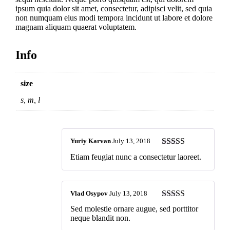
ipsum quia dolor sit amet, consectetur, adipisci velit, sed quia
non numquam eius modi tempora incidunt ut labore et dolore
magnam aliquam quaerat voluptatem.
Info
size
s, m, l
Yuriy Karvan
July 13, 2018
5
out of 5
Etiam feugiat nunc a consectetur laoreet.
Vlad Osypov
July 13, 2018
5
out of 5
Sed molestie ornare augue, sed porttitor
neque blandit non.