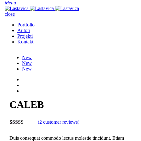
Menu
close
Portfolio
Autori
Projekti
Kontakt
New
New
New
CALEB
(
2
customer reviews)
Rated
2
5.00
out of 5
Duis consequat commodo lectus molestie tincidunt. Etiam
based on